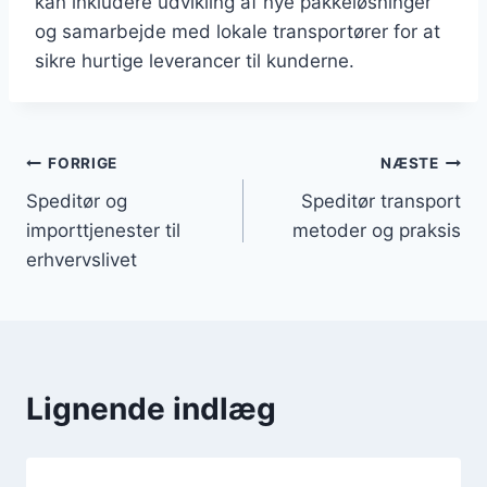
kan inkludere udvikling af nye pakkeløsninger
og samarbejde med lokale transportører for at
sikre hurtige leverancer til kunderne.
Indlægsnavigation
FORRIGE
NÆSTE
Speditør og
Speditør transport
importtjenester til
metoder og praksis
erhvervslivet
Lignende indlæg