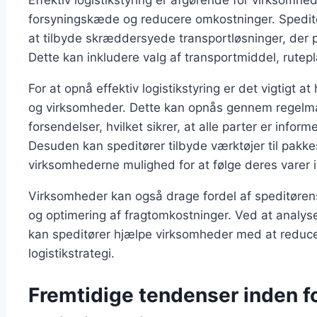
Effektiv logistikstyring er afgørende for virksomhe
forsyningskæde og reducere omkostninger. Speditøre
at tilbyde skræddersyede transportløsninger, der 
Dette kan inkludere valg af transportmiddel, rute
For at opnå effektiv logistikstyring er det vigtigt
og virksomheder. Dette kan opnås gennem regelm
forsendelser, hvilket sikrer, at alle parter er info
Desuden kan speditører tilbyde værktøjer til pakke
virksomhederne mulighed for at følge deres varer i 
Virksomheder kan også drage fordel af speditøren
og optimering af fragtomkostninger. Ved at analyse
kan speditører hjælpe virksomheder med at reduc
logistikstrategi.
Fremtidige tendenser inden f