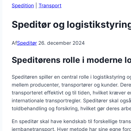
Spedition
|
Transport
Speditør og logistikstyrin
Af
Speditør
26. december 2024
Speditørens rolle i moderne l
Speditøren spiller en central rolle i logistikstyrin
mellem producenter, transportører og kunder. Deres
transporteret effektivt og til tiden, hvilket kræver
internationale transportregler. Speditører skal ogs
toldbehandling og forsikring, hvilket gør deres a
En speditør skal have kendskab til forskellige tran
jernbanetransport. Hver metode har sine egne for