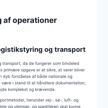
g af operationer
ogistikstyring og transport
g og transport, da de fungerer som bindeled
 primære opgave er at sikre, at varer bliver
 en dyb forståelse af både nationale og
å være i stand til at håndtere dokumentation,
rbejde komplekst og krævende.
sportmetoder, herunder vej-, sø-, luft- og
dele og ulemper, og speditøren skal kunne