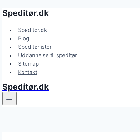
Speditør.dk
Fortsæt
til
indhold
Speditør.dk
Blog
Speditørlisten
Uddannelse til speditør
Sitemap
Kontakt
Speditør.dk