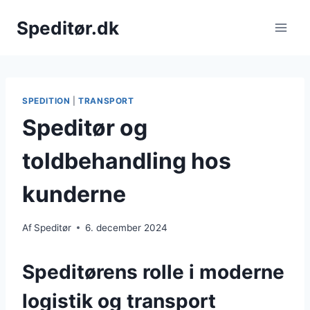
Fortsæt
Speditør.dk
til
indhold
SPEDITION
|
TRANSPORT
Speditør og
toldbehandling hos
kunderne
Af
Speditør
6. december 2024
Speditørens rolle i moderne
logistik og transport